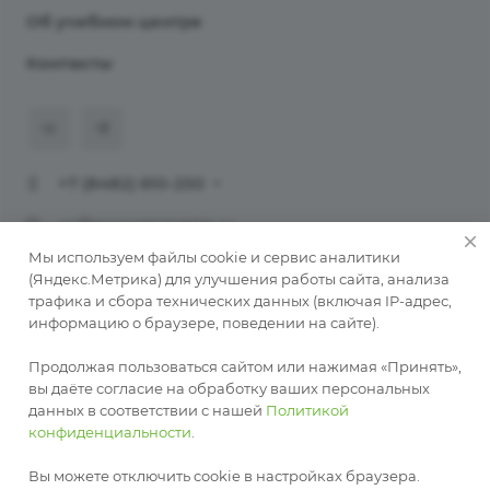
Об учебном центре
Контакты
+7 (8482) 610-250
uc@programmaster.ru
Мы используем файлы cookie и сервис аналитики
Тольятти, ул. 70 лет Октября, 12
(Яндекс.Метрика) для улучшения работы сайта, анализа
трафика и сбора технических данных (включая IP-адрес,
© 2026 Учебный центр «ПрограмМастер».
информацию о браузере, поведении на сайте).
Курсы обучения 1С в Тольятти
Продолжая пользоваться сайтом или нажимая «Принять»,
Политика конфиденциальности
вы даёте согласие на обработку ваших персональных
Публичная оферта о заключении соглашения на
данных в соответствии с нашей
Политикой
рекламные взаимодействия
конфиденциальности
.
Вы можете отключить cookie в настройках браузера.
Карта сайта
Разработка сайта