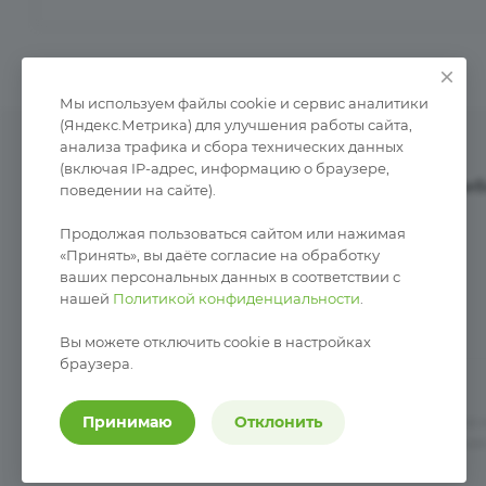
Мы используем файлы cookie и сервис аналитики
(Яндекс.Метрика) для улучшения работы сайта,
анализа трафика и сбора технических данных
(включая IP-адрес, информацию о браузере,
Учебные курсы
Сертификация
Об учеб
поведении на сайте).
Продолжая пользоваться сайтом или нажимая
«Принять», вы даёте согласие на обработку
ваших персональных данных в соответствии с
нашей
Политикой конфиденциальности
.
Вы можете отключить cookie в настройках
браузера.
© 2026 Учебный центр «ПрограмМастер».
Принимаю
Отклонить
Политика 
Курсы обучения 1С в Тольятти
Публичная