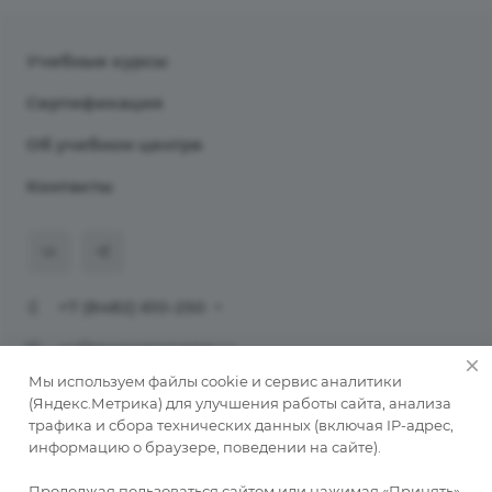
Учебные курсы
Сертификация
Об учебном центре
Контакты
+7 (8482) 610-250
uc@programmaster.ru
Мы используем файлы cookie и сервис аналитики
Тольятти, ул. 70 лет Октября, 12
(Яндекс.Метрика) для улучшения работы сайта, анализа
трафика и сбора технических данных (включая IP-адрес,
© 2026 Учебный центр «ПрограмМастер».
информацию о браузере, поведении на сайте).
Курсы обучения 1С в Тольятти
Продолжая пользоваться сайтом или нажимая «Принять»,