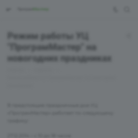
Режим работы УЦ
"ПрограмМастер" на
новогодних праздниках
—
—
Главная
Новости
Режим работы УЦ "ПрограмМастер" на новогодних
праздниках
В предстоящие праздничные дни УЦ
«ПрограмМастер» работает по следующему
графику:
27.12.2014 – c 10 до 18 часов