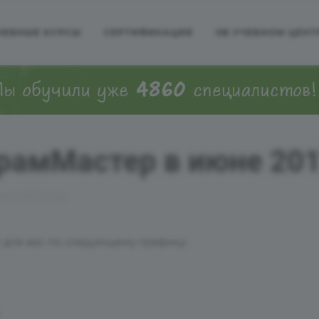
ЧЕБНЫЕ КУРСЫ
СЕРТИФИКАЦИЯ
ОБ УЧЕБНОМ ЦЕНТ
амМастер в июне 201
юне 2017 года
для вас по следующему графику: