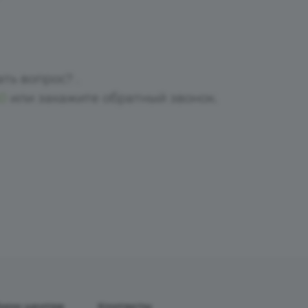
ть вопрос? .
50
или закажите обратный звонок.
ном центре
Контакты