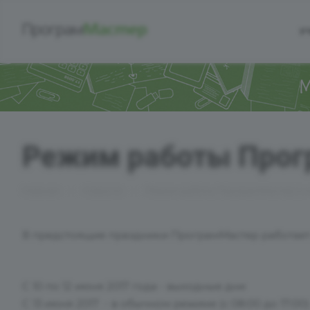
У
Режим работы Прогр
—
—
Главная
Новости
Режим работы ПрограмМастер в и
В предстоящие праздники ПрограмМастер работает 
С 10 по 12 июня 2017 года - выходные дни
С 13 июня 2017 - в обычном режиме (с 08:00 до 17:00)