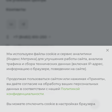
Контакты
+7 (8482) 610-250
uc@programmaster.ru
Мы используем файлы cookie и сервис аналитики
Тольятти, ул. 70 лет Октября, 12
(Яндекс.Метрика) для улучшения работы сайта, анализа
трафика и сбора технических данных (включая IP-адрес,
© 2026 Учебный центр «ПрограмМастер».
информацию о браузере, поведении на сайте).
Курсы обучения 1С в Тольятти
Продолжая пользоваться сайтом или нажимая «Принять»,
Политика конфиденциальности
вы даёте согласие на обработку ваших персональных
Публичная оферта о заключении соглашения на
данных в соответствии с нашей
Политикой
рекламные взаимодействия
конфиденциальности
.
Вы можете отключить cookie в настройках браузера.
Карта сайта
Разработка сайта