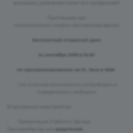
возможно, увлечение станет его профессией!
Приглашаем вас
познакомиться с миром программирования!
Бесплатный открытый урок
14 сентября 2018 в 15.00
по программированию на 1С,
Java
и
Web
- это отличная возможность попробовать и
определиться с выбором.
В программе мероприятия:
· Презентация Учебного Центра
ПрограмМастер для
родителей
;