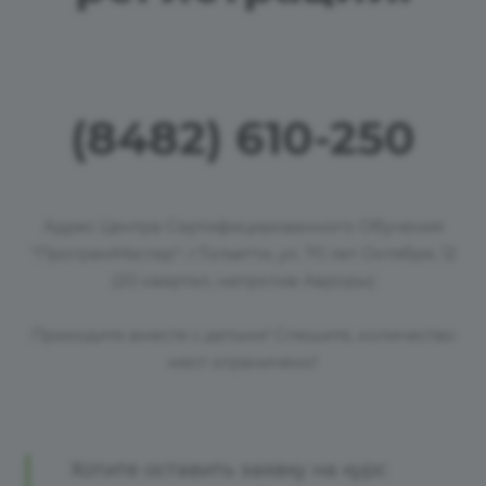
(8482) 610-250
Адрес Центра Сертифицированного Обучения
"ПрограмМастер": г.Тольятти, ул. 70 лет Октября, 12
(20 квартал, напротив Авроры)
Приходите вместе с детьми! Спешите, количество
мест ограничено!
Хотите оставить заявку на курс