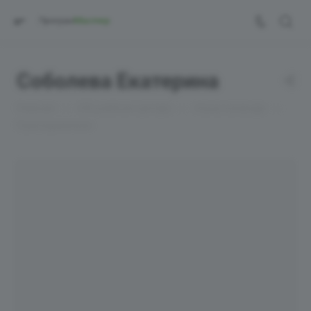
Соболева Екатерина
—
—
—
Главная
Об учебном центре
Наша команда
Преподаватели