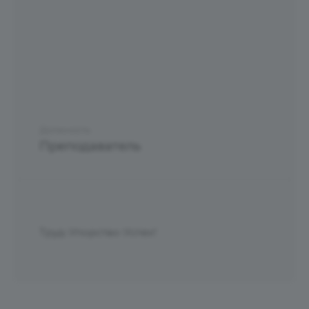
Должность
Преподаватель
Труд-Упорство-Успех!